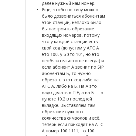
далее нужный нам номер.
Еще, чтобы по сипу можно
было дозвониться абонентам
этой станции, неплохо было
бы настроить обрезание
входящих номеров, потому
что у каждой станции есть
свой код (допустим у АТС А
это 100, у Б это 101, но это
необязательно и не всегда) и
если абонент А звонит по SIP
абонентам Б, то нужно
обрезать этот код либо на
АТС А, либо на Б. На А это
надо делать в TIE, а на Б — в
пункте 10.2 в последней
вкладке. Выставляем там
обрезание нужного
количества символов и всё,
теперь если приходит на АТС
А номер 100 1111, то 100