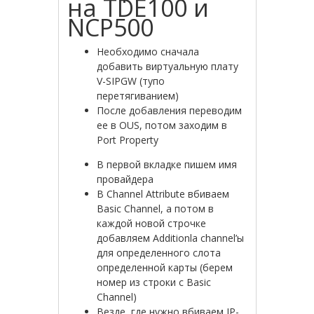
на TDE100 и
NCP500
Необходимо сначала
добавить виртуальную плату
V-SIPGW (тупо
перетягиванием)
После добавления переводим
ее в OUS, потом заходим в
Port Property
В первой вкладке пишем имя
провайдера
В Сhannel Attribute вбиваем
Basic Channel, а потом в
каждой новой строчке
добавляем Additionla channel’ы
для определенного слота
определенной карты (берем
номер из строки с Basic
Channel)
Везде, где нужно вбиваем IP-