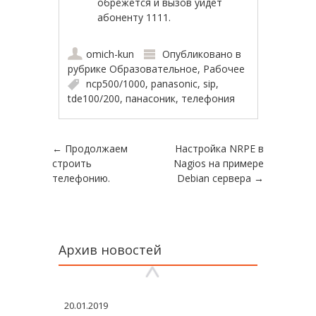
обрежется и вызов уйдет
абоненту 1111.
omich-kun
Опубликовано в
рубрике
Образовательное
,
Рабочее
ncp500/1000
,
panasonic
,
sip
,
tde100/200
,
панасоник
,
телефония
Навигация по записям
←
Продолжаем
Настройка NRPE в
строить
Nagios на примере
телефонию.
Debian сервера
→
Архив новостей
13.01.2014
Бесплатные книги по
программированию.
20.01.2019