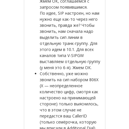
Жмем ОК, соглашаемся с
запросом появившимся.
По идее, SIP настроен, но нам
нужно еще как-то через него
звонить, правда же? Чтобы
звонить, нам сначала надо
выделить сип линии в
отдельную транк-группу. Для
этого идем в 10.1. Для всех
каналов типа V-SIPGW
выставляем отдельную группу
(у меня это 6-я). Жмем ОК.
Собственно, уже можно
звонить на сип набором 806Х
(Х — неопределенное
количество цифр, смотря как
настроено на принимающей
стороне) только выяснилось,
что в этом случае не
передастся ваш CallerID
(только семёрочка, которую
мы вписали в Additional Dial)