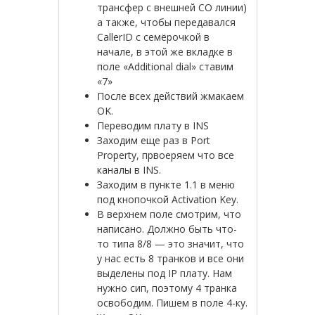
трансфер с внешней CO линии)
а также, чтобы передавался
CallerID с семёрочкой в
начале, в этой же вкладке в
поле «Additional dial» ставим
«7»
После всех действий жмакаем
OK.
Переводим плату в INS
Заходим еще раз в Port
Property, првоеряем что все
каналы в INS.
Заходим в пункте 1.1 в меню
под кнопочкой Activation Key.
В верхнем поле смотрим, что
написано. Должно быть что-
то типа 8/8 — это значит, что
у нас есть 8 транков и все они
выделены под IP плату. Нам
нужно сип, поэтому 4 транка
освободим. Пишем в поле 4-ку.