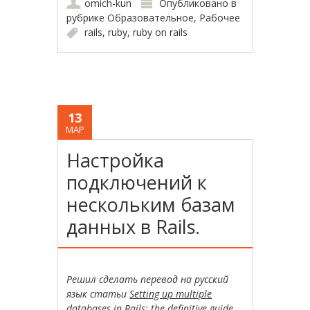
omich-kun
Опубликовано в
рубрике
Образовательное
,
Рабочее
rails
,
ruby
,
ruby on rails
13
МАР
Настройка
подключений к
нескольким базам
данных в Rails.
Решил сделать перевод на русский
язык статьи
Setting up multiple
databases in Rails: the definitive guide