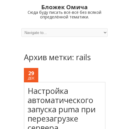
Бложек Омича
Сюда буду писать всё-всё без всякой
определённой тематики.
Архив метки:
rails
29
ДЕК
Настройка
автоматического
запуска puma при
перезагрузке
сервера